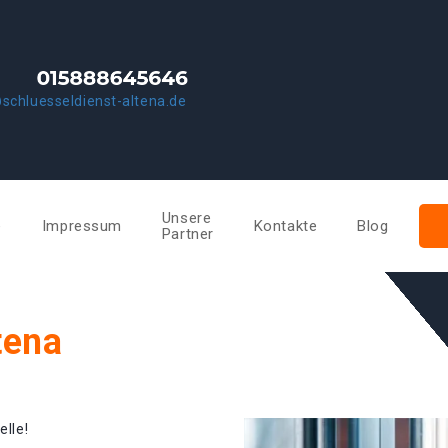
schluesseldienst-altena.de
Unsere
e
Impressum
Kontakte
Blog
Partner
tena
elle!